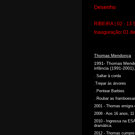
CAL - Centro de Artes de
Lisboa
Desenho
R. santa Engrácia 12A,
1170-333 Lisboa
RIBEIRA | 02 - 13 S
(+351) 915 078 572
E-mail:
Inauguração: 01 d
primeiro
s-sintom
as@prime
iros-sin
tomas.co
m
Thomas Mendonça
1991- Thomas Mendon
infância (1991-2001),
. Saltar à corda
.Trepar às árvores
. Pentear Barbies
. Roubar as framboesas
2001 - Thomas emigra e
2008 - Aos 16 anos, 11
2010 - Ingressa na ESA
dramática.
2012 - Thomas cumpre 