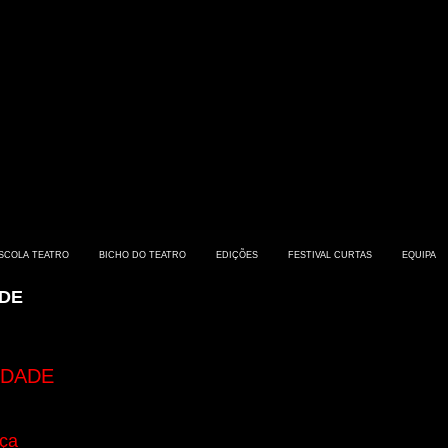
SCOLA TEATRO
BICHO DO TEATRO
EDIÇÕES
FESTIVAL CURTAS
EQUIPA
DE
RDADE
ça