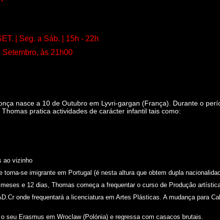
ET. | Seg. a Sáb. | 15h - 22h
e Setembro, às 21h00
ça nasce a 10 de Outubro em Lyvri-gargan (França). Durante o perío
 Thomas pratica actividades de carácter infantil tais como:
 ao vizinho
 torna-se imigrante em Portugal (é nesta altura que obtem dupla nacionalida
 meses e 12 dias, Thomas começa a frequentar o curso de Produção artísti
D.Cr onde frequentará a licenciatura em Artes Plásticas. A mudança para Ca
o seu Erasmus em Wroclaw (Polónia) e regressa com casacos brutais.