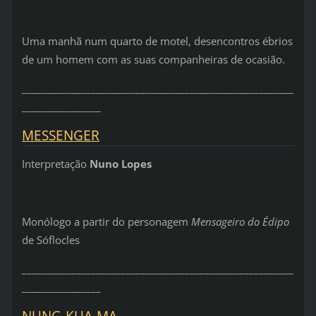
Uma manhã num quarto de motel, desencontros ébrios
de um homem com as suas companheiras de ocasião.
_______________________________________________________
________________
MESSENGER
Interpretação
Nuno Lopes
Monólogo a partir do personagem
Mensageiro do Édipo
de Sóflocles
_______________________________________________________
________________
NUNG-KUA-MA