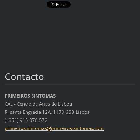
Contacto
PRIMEIROS SINTOMAS
CAL - Centro de Artes de Lisboa
R. santa Engrácia 12A, 1170-333 Lisboa
(+351) 915 078 572
primeiro
s-sintom
as@prime
iros-sin
tomas.co
m