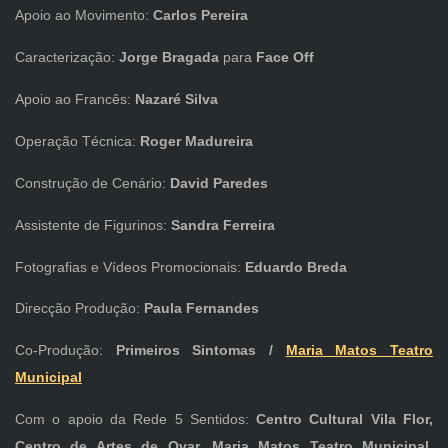
Apoio ao Movimento:
Carlos Pereira
Caracterização:
Jorge Bragada
para
Face Off
Apoio ao Francês:
Nazaré Silva
Operação Técnica:
Roger Madureira
Construção de Cenário:
David Paredes
Assistente de Figurinos:
Sandra Ferreira
Fotografias e Vídeos Promocionais:
Eduardo Breda
Direcção Produção:
Paula Fernandes
Co-Produção:
Primeiros Sintomas /
Maria Matos Teatro
Municipal
Com o apoio da Rede 5 Sentidos:
Centro Cultural Vila Flor,
Centro de Artes de Ovar, Maria Matos Teatro Municipal,