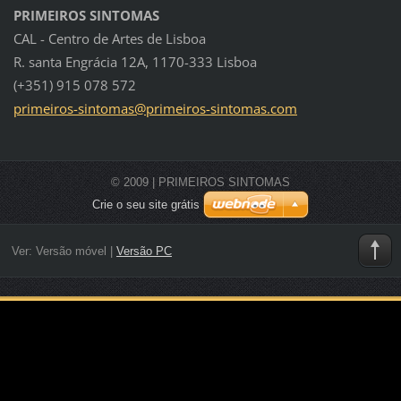
PRIMEIROS SINTOMAS
CAL - Centro de Artes de Lisboa
R. santa Engrácia 12A, 1170-333 Lisboa
(+351) 915 078 572
primeiro
s-sintom
as@prime
iros-sin
tomas.co
m
© 2009 | PRIMEIROS SINTOMAS
Crie o seu site grátis
Ver:
Versão móvel
|
Versão PC