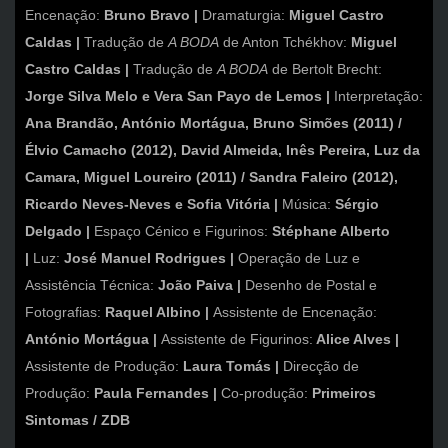
Encenação:
Bruno Bravo |
Dramaturgia:
Miguel Castro
Caldas
|
Tradução de
A BODA
de Anton Tchékhov:
Miguel
Castro Caldas |
Tradução de
A BODA
de Bertolt Brecht:
Jorge Silva Melo e Vera San Payo de Lemos
|
Interpretação:
Ana Brandão, António Mortágua, Bruno Simões (2011) /
Élvio Camacho (2012), David Almeida, Inês Pereira, Luz da
Camara, Miguel Loureiro (2011) / Sandra Faleiro (2012),
Ricardo Neves-Neves e
Sofia Vitória |
Música:
Sérgio
Delgado
|
Espaço Cénico e Figurinos:
Stéphane Alberto
|
Luz:
José Manuel Rodrigues |
Operação de Luz e
Assistência Técnica:
João Paiva |
Desenho de Postal e
Fotografias:
Raquel Albino |
Assistente de Encenação:
António Mortágua |
Assistente de Figurinos:
Alice Alves
|
Assistente de Produção:
Laura Tomás
|
Direcção de
Produção:
Paula Fernandes
|
Co-produção:
Primeiros
Sintomas / ZDB