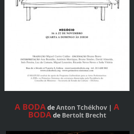
A BODA
A
de
Anton Tchékhov |
BODA
de
Bertolt Brecht