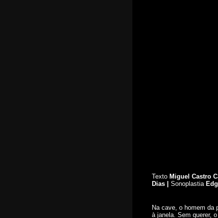
CAL - Centro de Artes de
Lisboa
R. santa Engrácia 12A,
1170-333 Lisboa
(+351) 915 078 572
E-mail:
primeiro
s-sintom
as@prime
iros-sin
tomas.co
m
Texto
Miguel Castro C
Dias |
Sonoplastia
Edg
Na cave, o homem da pi
à janela. Sem querer, 