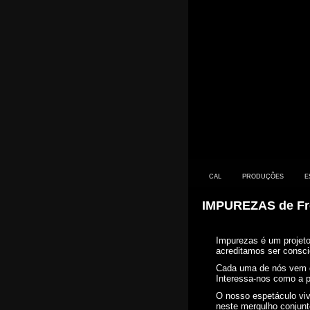
CAL
PRODUÇÕES
E
IMPUREZAS de Fr
Impurezas é um projeto
acreditamos ser consci
Cada uma de nós vem de
CONTACTO
Interessa-nos como a pr
O nosso espetáculo viv
PRIMEIROS SINTOMAS
neste mergulho conjunto