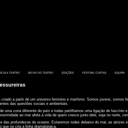
SCOLA TEATRO
BICHO DO TEATRO
EDIÇÕES
FESTIVAL CURTAS
EQUIPA
essureiras
 criado a partir de um universo feminino e marítimo. Somos jovens, somos 
entes das questões sociais e ambientais.
 uma zona diferente do país e todas partilhamos uma ligação de fascínio e 
oximidade ao mar afeta a vida de quem cresce junto dele, seja no norte, cen
e das profundezas do oceano. Estaremos todes debaixo do mar, as atrizes e 
 que se cria a linha dramatúrgica.