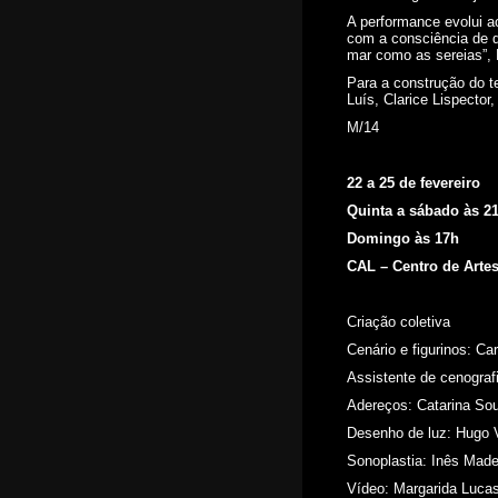
CAL - Centro de Artes de
Lisboa
A performance evolui a
R. santa Engrácia 12A,
com a consciência de 
mar como as sereias”, N
1170-333 Lisboa
Para a construção do t
(+351) 915 078 572
Luís, Clarice Lispector
E-mail:
primeiro
s-sintom
M/14
as@prime
iros-sin
tomas.co
m
22 a 25 de fevereiro
Quinta a sábado às 2
Domingo às 17h
CAL – Centro de Arte
Criação coletiva
Cenário e figurinos: Ca
Assistente de cenografi
Adereços: Catarina So
Desenho de luz: Hugo 
Sonoplastia: Inês Made
Vídeo: Margarida Luca