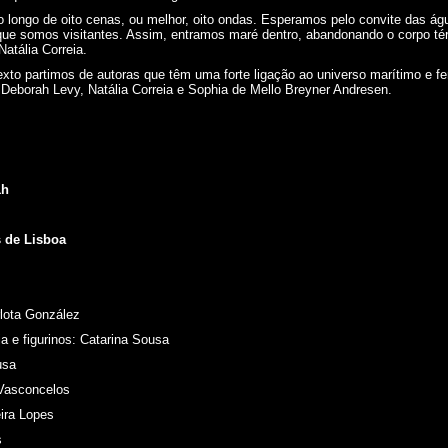
o longo de oito cenas, ou melhor, oito ondas. Esperamos pelo convite das á
que somos visitantes. Assim, entramos maré dentro, abandonando o corpo té
atália Correia.
exto partimos de autoras que têm uma forte ligação ao universo marítimo e f
, Deborah Levy, Natália Correia e Sophia de Mello Breyner Andresen.
1h
s de Lisboa
rlota González
a e figurinos: Catarina Sousa
usa
Vasconcelos
ira Lopes
s