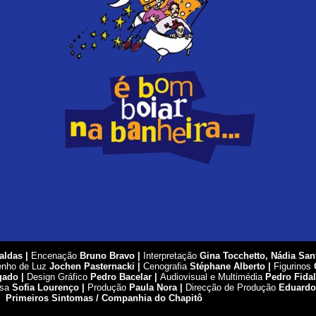
aldas |
Encenação
Bruno Bravo |
Interpretação
Gina Tocchetto, Nádia San
nho de Luz
Jochen Pasternacki |
Cenografia
Stéphane Alberto |
Figurinos
gado |
Design Gráfico
Pedro Bacelar |
Audiovisual e Multimédia
Pedro Fida
nsa
Sofia Lourenço |
Produção
Paula Nora |
Direcção de Produção
Eduardo
o
Primeiros Sintomas / Companhia do Chapitô