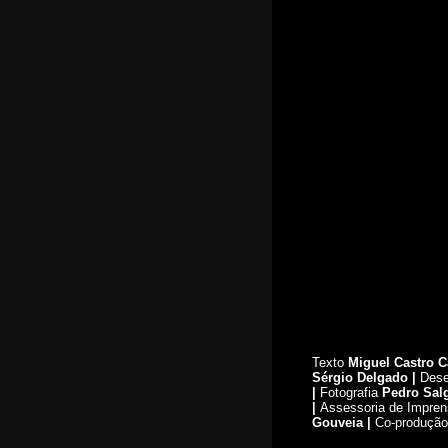
CAL - Centro de Artes de
Lisboa
R. santa Engrácia 12A,
1170-333 Lisboa
(+351) 915 078 572
E-mail:
primeiro
s-sintom
as@prime
iros-sin
tomas.co
m
Texto
Miguel Castro C
Sérgio Delgado |
Dese
|
Fotografia
Pedro Sal
|
Assessoria de Impre
Gouveia |
Co-produçã