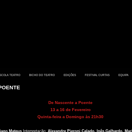
SCOLA TEATRO
BICHO DO TEATRO
EDIÇÕES
FESTIVAL CURTAS
EQUIPA
 POENTE
De Nascente a Poente
13 a 16 de Fevereiro
Quinta-feira a Domingo às 21h30
iago Mateus
Interpretação:
Alexandre Pieroni Calado, Inês Galhardo, Mar