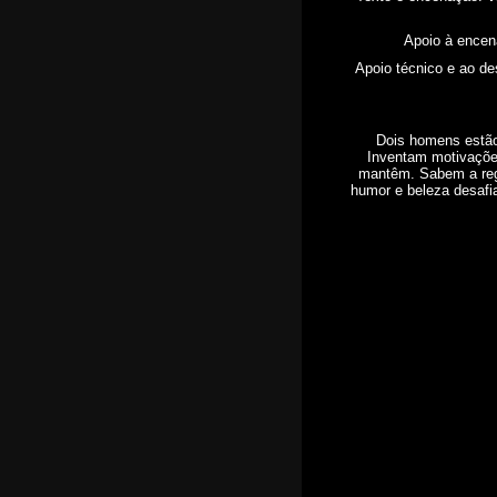
CAL - Centro de Artes de
Lisboa
R. santa Engrácia 12A,
Apoio à ence
1170-333 Lisboa
Apoio técnico e ao d
(+351) 915 078 572
E-mail:
primeiro
s-sintom
as@prime
iros-sin
tomas.co
Dois homens estão
m
Inventam motivaçõe
mantêm. Sabem a regr
humor e beleza desafi