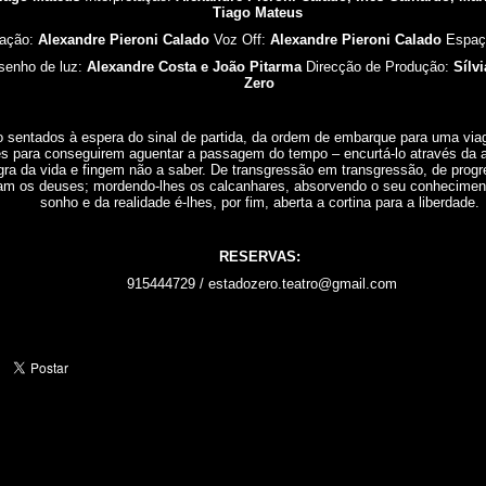
Tiago Mateus
nação:
Alexandre Pieroni Calado
Voz Off:
Alexandre Pieroni Calado
Espaç
esenho de luz:
Alexandre Costa e João Pitarma
Direcção de Produção:
Sílv
Zero
 sentados à espera do sinal de partida, da ordem de embarque para uma via
s para conseguirem aguentar a passagem do tempo – encurtá-lo através da a
a da vida e fingem não a saber. De transgressão em transgressão, de prog
am os deuses; mordendo-lhes os calcanhares, absorvendo o seu conhecimento
sonho e da realidade é-lhes, por fim, aberta a cortina para a liberdade.
RESERVAS:
915444729 / estadozero.teatro@gmail.com