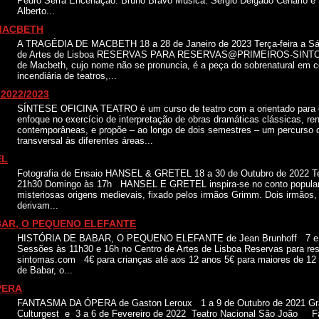
Pedro Serra Encenação: Bruno Bravo Música: Sérgio Delgado Cenário e 
Alberto...
 MACBETH
A TRAGÉDIA DE MACBETH 18 a 28 de Janeiro de 2023 Terça-feira a Sá
de Artes de Lisboa RESERVAS PARA RESERVAS@PRIMEIROS-SINT
de Macbeth, cujo nome não se pronuncia, é a peça do sobrenatural em c
incendiária de teatros,...
2022/2023
SÍNTESE OFICINA TEATRO é um curso de teatro com a orientado para o
enfoque no exercício de interpretação de obras dramáticas clássicas, re
contemporâneas, e propõe – ao longo de dois semestres – um percurso d
transversal às diferentes áreas...
EL
Fotografia de Ensaio HANSEL & GRETEL 18 a 30 de Outubro de 2022 Te
21h30 Domingo às 17h HANSEL E GRETEL inspira-se no conto popula
misteriosas origens medievais, fixado pelos irmãos Grimm. Dois irmãos,
derivam...
BAR, O PEQUENO ELEFANTE
HISTÓRIA DE BABAR, O PEQUENO ELEFANTE de Jean Brunhoff 7 e 2
Sessões às 11h30 e 16h no Centro de Artes de Lisboa Reservas para re
sintomas.com 4€ para crianças até aos 12 anos 5€ para maiores de 12 
de Babar, o...
PERA
FANTASMA DA ÓPERA de Gaston Leroux 1 a 9 de Outubro de 2021 Gran
Culturgest e 3 a 6 de Fevereiro de 2022 Teatro Nacional São João 