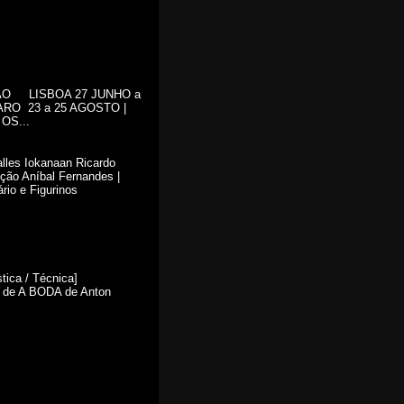
ÃO LISBOA 27 JUNHO a
ARO 23 a 25 AGOSTO |
OS...
lles Iokanaan Ricardo
ção Aníbal Fernandes |
rio e Figurinos
ica / Técnica]
o de A BODA de Anton