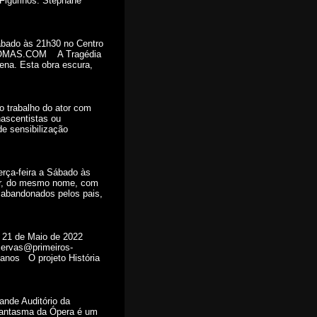
Figurinos: Stéphane
bado às 21h30 no Centro
OMAS.COM A Tragédia
ena. Esta obra escura,
 trabalho do ator com
nascentistas ou
e sensibilização
rça-feira a Sábado às
r, do mesmo nome, com
 abandonados pelos pais,
1 de Maio de 2022
servas@primeiros-
anos O projeto História
de Auditório da
Fantasma da Ópera é um