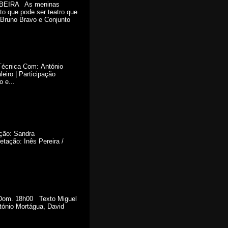
 RIBEIRA As meninas
o que pode ser teatro que
Bruno Bravo e Conjunto
/ Técnica Com: António
eiro | Participação
 e...
ção: Sandra
retação: Inês Pereira /
, Dom. 18h00 Texto Miguel
tónio Mortágua, David
.