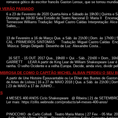
romance gótico do escritor francês Gaston Leroux, que se tornou mundia
O VERÃO PASSADO
6 a 23 de Fevereiro de 2020 Quarta-feira e Sábado às 19h30 | Quinta e Se
Domingo às 16h30 Sala Estúdio do Teatro Nacional D. Maria II Encenaç
Tennessee Williams Tradução: Miguel Castro Caldas Interpretação: Alice
Salles,...
13 de Fevereiro a 16 de Março Qua. a Sáb. às 21h30 | Dom. às 17h00 |
CAL - PRIMEIROS SINTOMAS Tradução: Miguel Castro Caldas Ence
Música: Sérgio Delgado Desenho de Luz: Alexandre Costa...
16 SET. - 15 OUT. 2017 Qua., 19h00 > Qui. - Sáb., 21h00 > Dom., 16
GARRETT LEAR A partir de King Lear de William Shakespeare Lear é o 
rainha. O velho Ocidente e a velha Europa. Decide, ainda vivo, dividir pela
OMBROSA DE COMO O CAPITÃO MICHEL ALBAN PERDEU O SEU 
A partir de Une Histoire Épouvantable ou Le Dîner des Bustes de Gast
de Artes de Lisboa | 16 a 27 de MAIO 2018 | Qua. a Sáb. às 21h30 |
| 23 de MAIO a 17 de JUNHO...
OS
4 MESES 400 ANOS Ciclo Shakespeare @ Ribeira | 21 de SETEM
Ler mais: https://zillis.webnode.com/products/a4-meses-400-anos/
PINOCCHIO de Carlo Collodi Teatro Maria Matos | 27 Fev. - 05 Mar. 20