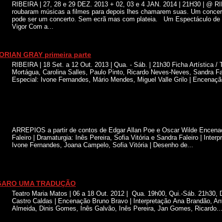
RIBEIRA | 27, 28 e 29 DEZ. 2013 + 02, 03 e 4 JAN. 2014 | 21H30 | @
roubaram músicas a filmes para depois lhes chamarem suas. Um concert
pode ser um concerto. Sem ecrã mas com plateia. Um Espectáculo de 
Vigor Com a...
RIAN GRAY primeira parte
RIBEIRA | 18 Set. a 12 Out. 2013 | Qua. - Sáb. | 21h30 Ficha Artística 
Mortágua, Carolina Salles, Paulo Pinto, Ricardo Neves-Neves, Sandra Fal
Especial: Ivone Fernandes, Mário Mendes, Miguel Valle Grilo | Encenação
ARREPIOS a partir de contos de Edgar Allan Poe e Oscar Wilde Encena
Faleiro | Dramaturgia: Inês Pereira, Sofia Vitória e Sandra Faleiro | Interp
Ivone Fernandes, Joana Campelo, Sofia Vitória | Desenho de...
ÍGARO UMA TRADUÇÃO
Teatro Maria Matos | 06 a 18 Out. 2012 | Qua. 19h00, Qui.-Sáb. 21h30
Castro Caldas | Encenação Bruno Bravo | Interpretação Ana Brandão, An
Almeida, Dinis Gomes, Inês Galvão, Inês Pereira, Jan Gomes, Ricardo..