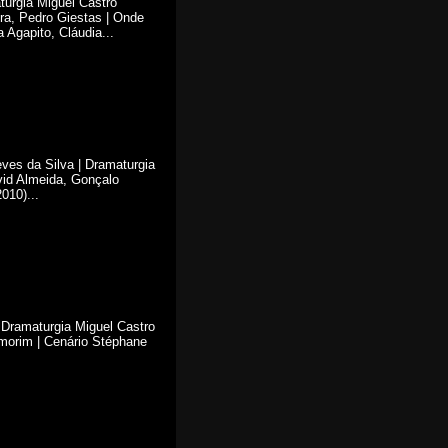
turgia Miguel Castro
ra, Pedro Giestas | Onde
Agapito, Cláudia...
ves da Silva | Dramaturgia
vid Almeida, Gonçalo
010)...
 Dramaturgia Miguel Castro
morim | Cenário Stéphane