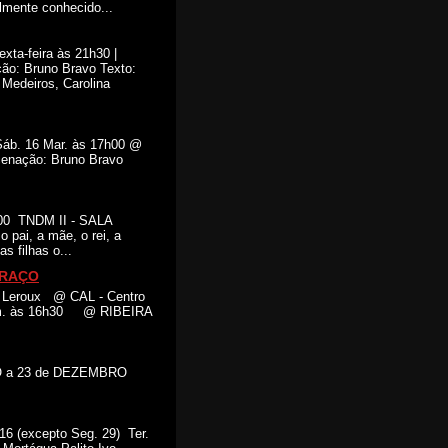
lmente conhecido...
xta-feira às 21h30 |
ão: Bruno Bravo Texto:
 Medeiros, Carolina
 Sáb. 16 Mar. às 17h00 @
nação: Bruno Bravo
h00 TNDM II - SALA
pai, a mãe, o rei, a
s filhas o...
BRAÇO
on Leroux @ CAL - Centro
 Dom. às 16h30 @ RIBEIRA
BRO a 23 de DEZEMBRO
16 (excepto Seg. 29) Ter.