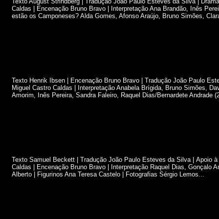
Texto August Strindberg | Tradução João Paulo Esteves da Silva | Drama
Caldas | Encenação Bruno Bravo | Interpretação Ana Brandão, Inês Perei
estão os Camponeses? Alda Gomes, Afonso Araújo, Bruno Simões, Clara 
Texto Henrik Ibsen | Encenação Bruno Bravo | Tradução João Paulo Este
Miguel Castro Caldas | Interpretação Anabela Brígida, Bruno Simões, Da
Amorim, Inês Pereira, Sandra Faleiro, Raquel Dias/Bernardete Andrade (2
Texto Samuel Beckett | Tradução João Paulo Esteves da Silva | Apoio à
Caldas | Encenação Bruno Bravo | Interpretação Raquel Dias, Gonçalo A
Alberto | Figurinos Ana Teresa Castelo | Fotografias Sérgio Lemos...