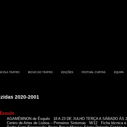
SCOLA TEATRO
BICHO DO TEATRO
EDIÇÕES
FESTIVAL CURTAS
EQUIPA
uzidas 2020-2001
squilo
AGAMÉMNON de Ésquilo 18 A 23 DE JULHO TERÇA A SÁBADO ÀS 
Centro de Artes de Lisboa – Primeiros Sintomas M/12 Ficha técnica e 