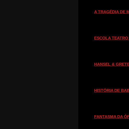
CAL - Centro de Artes de
Lisboa
R. santa Engrácia 12A,
A TRAGÉDIA DE
1170-333 Lisboa
(+351) 915 078 572
E-mail:
primeiro
s-sintom
as@prime
iros-sin
tomas.co
ESCOLA TEATRO 
m
HANSEL & GRET
HISTÓRIA DE BA
FANTASMA DA Ó