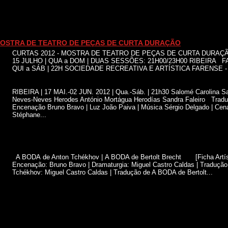
MOSTRA DE TEATRO DE PEÇAS DE CURTA DURAÇÃO
CURTAS 2012 - MOSTRA DE TEATRO DE PEÇAS DE CURTA DURAÇ
15 JULHO | QUA a DOM | DUAS SESSÕES: 21H00/23H00 RIBEIRA F
QUI a SÁB | 22H SOCIEDADE RECREATIVA E ARTÍSTICA FARENSE - 
RIBEIRA | 17 MAI.-02 JUN. 2012 | Qua.-Sáb. | 21h30 Salomé Carolina Sa
Neves-Neves Herodes António Mortágua Herodías Sandra Faleiro Tradu
Encenação Bruno Bravo | Luz João Paiva | Música Sérgio Delgado | Cená
Stéphane...
A BODA de Anton Tchékhov | A BODA de Bertolt Brecht [Ficha Artíst
Encenação: Bruno Bravo | Dramaturgia: Miguel Castro Caldas | Traduçã
Tchékhov: Miguel Castro Caldas | Tradução de A BODA de Bertolt...