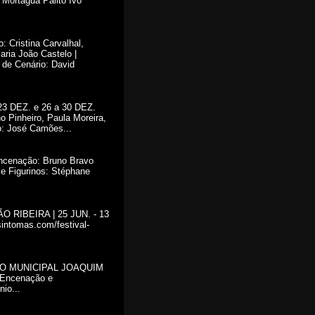
Mortágua Palito Ivo
 Cristina Carvalhal,
ria João Castelo |
 de Cenário: David
 23 DEZ. e 26 a 30 DEZ.
 Pinheiro, Paula Moreira,
o: José Camões...
ncenação: Bruno Bravo
e Figurinos: Stéphane
RIBEIRA | 25 JUN. - 13
intomas.com/festival-
ATRO MUNICIPAL JOAQUIM
 Encenação e
io...