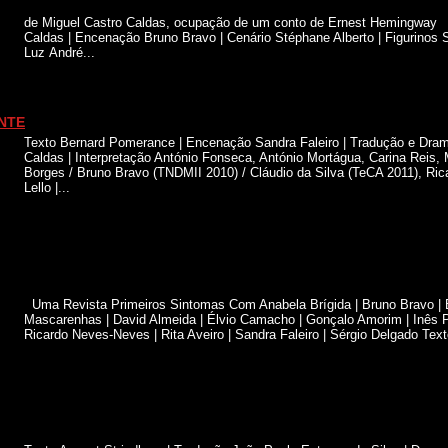
de Miguel Castro Caldas, ocupação de um conto de Ernest Hemingway 
Caldas | Encenação Bruno Bravo | Cenário Stéphane Alberto | Figurinos
Luz André...
NTE
Texto Bernard Pomerance | Encenação Sandra Faleiro | Tradução e Dram
Caldas | Interpretação António Fonseca, António Mortágua, Carina Reis,
Borges / Bruno Bravo (TNDMII 2010) / Cláudio da Silva (TeCA 2011), Ri
Lello |...
Uma Revista Primeiros Sintomas Com Anabela Brígida | Bruno Bravo | 
Mascarenhas | David Almeida | Élvio Camacho | Gonçalo Amorim | Inês Pe
Ricardo Neves-Neves | Rita Aveiro | Sandra Faleiro | Sérgio Delgado Text