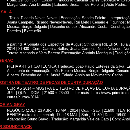
- Sáb. 21h30 | Dom. 18h30 Pinocchio Carolina Salles Geppetto António 
Marçal Coro: Ana Brandão | Eduardo Breda | Inês Pereira | João Pedro...
SALA...
Texto: Ricardo Neves-Neves | Encenação: Sandra Faleiro | Interpretação:
Joana Campelo, Ricardo Neves-Neves, Rui Melo | Cenário e Figurinos: Ma
Música: Sérgio Delgado | Desenho de Luz: Alexandre Costa | Construção
Paredes | Execução...
a partir d’ A Sonata dos Espectros de August Strindberg RIBEIRA | 18 a
2014 | 21H30 Com: Carolina Salles, Joana Campos, Nuno Nolasco, Nuno
Teresa Machado e Vera Barreto Encenação: António Mortágua | Traduçã
GERAC
FICHA ARTÍSTICA/TÉCNICA Tradução: João Paulo Esteves da Silva E
Assistente de Encenação: Inês Pereira Música: Sérgio Delgado Cenário 
Alberto Desenho de Luz: André Calado Apoio ao Movimento: Carlos...
MOSTRA DE TEATRO DE PEÇAS DE CURTA DURAÇÃO
CURTAS 2014 – MOSTRA DE TEATRO DE PEÇAS DE CURTA DURAÇÃO 
JUL. | QUA. - DOM. | 21h00 + 23h00 Ler mais: https://www.primeiros-s
curtas/curtas-2014/
ORIAN GRAY
NEGÓCIO (ZDB) 23 ABR. - 10 MAI. 2014 | Qua. - Sáb. | 21h00 TE
BENITE (sala experimental) 17 e 18 MAI. | Sáb., 21h30 | Dom., 16h00
Adaptação: Bruno Bravo | Tradução: Margarida Vale de Gato | Com: Antón
R SOUNDTRACK