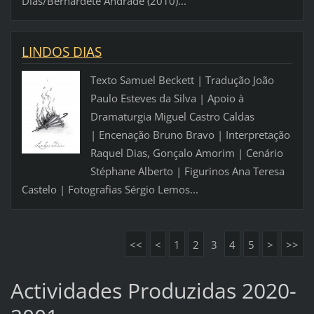
Dias/Bernardete Andrade (2010)...
LINDOS DIAS
Texto Samuel Beckett | Tradução João
Paulo Esteves da Silva | Apoio à
Dramaturgia Miguel Castro Caldas
| Encenação Bruno Bravo | Interpretação
Raquel Dias, Gonçalo Amorim | Cenário
Stéphane Alberto | Figurinos Ana Teresa
Castelo | Fotografias Sérgio Lemos...
<<
<
1
2
3
4
5
>
>>
Actividades Produzidas 2020-