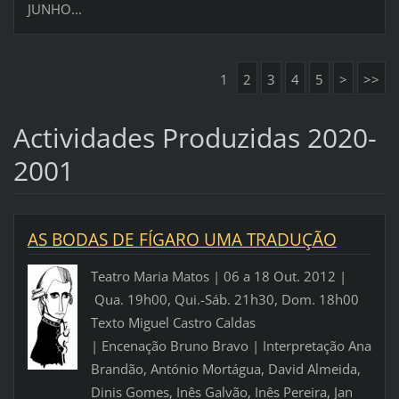
JUNHO...
1
2
3
4
5
>
>>
Actividades Produzidas 2020-
2001
AS BODAS DE FÍGARO UMA TRADUÇÃO
Teatro Maria Matos | 06 a 18 Out. 2012 |
Qua. 19h00, Qui.-Sáb. 21h30, Dom. 18h00
Texto Miguel Castro Caldas
| Encenação Bruno Bravo | Interpretação Ana
Brandão, António Mortágua, David Almeida,
Dinis Gomes, Inês Galvão, Inês Pereira, Jan