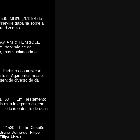
h30 MB#6 (2018) 4 de
eville trabalha sobre a
e diversas...
AVIANI & HENRIQUE
 servindo-se de
do, mas sublimando a
artimos do universo
a trás. Agarramos nesse
 sentido diverso do da
21H30 Em “Testamento
-os a integrar o objecto
. Tudo isto dentro de cena
 | 21h30 Texto: Criação
Bruno Bernardo, Filipe
ilipe Abreu...