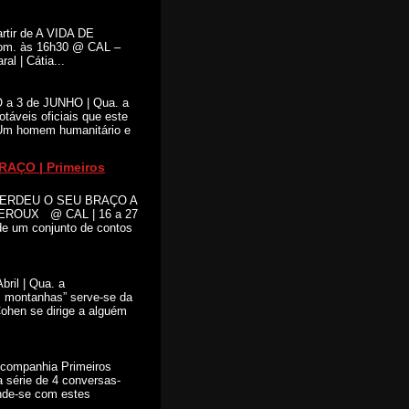
rtir de A VIDA DE
Dom. às 16h30 @ CAL –
 | Cátia...
a 3 de JUNHO | Qua. a
áveis oficiais que este
 Um homem humanitário e
ÇO | Primeiros
PERDEU O SEU BRAÇO A
n LEROUX @ CAL | 16 a 27
de um conjunto de contos
bril | Qua. a
s montanhas” serve-se da
ohen se dirige a alguém
companhia Primeiros
 série de 4 conversas-
tende-se com estes