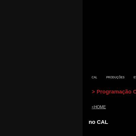
CAL
PRODUÇÕES
E
> Programação 
<HOME
CONTACTO
no CAL
PRIMEIROS SINTOMAS