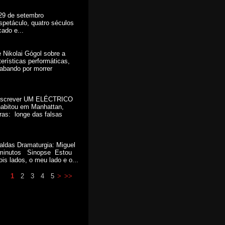
 29 de setembro
táculo, quatro séculos
ado e...
 Nikolai Gógol sobre a
rísticas performáticas,
cabando por morrer
screver UM ELÉCTRICO
abitou em Manhattan,
s: longe das falsas
das Dramaturgia: Miguel
0 minutos Sinopse Estou
is lados, o meu lado e o...
1
2
3
4
5
>
>>