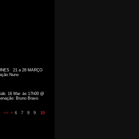
NUNES 21 a 28 MARÇO
ação Nuno
 Sáb. 16 Mar. às 17h00 @
nação: Bruno Bravo
<<
<
6
7
8
9
10