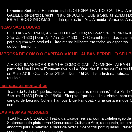
Primeiros Sintomas Exercício final da OFICINA TEATRO GALILEU A pa
GALILEU de Bertolt Brecht 4 a 8 de JULHO | Qua. a Sáb. às 21h30 | 
PRIMEIROS SINTOMAS Interpretação: Ana Almeida | Armando Amaral
ANÇAS SÃO LOUCAS
E TODAS AS CRIANÇAS SÃO LOUCAS Criação Colectiva 30 de MAIO 
Sáb. às 21h30 | Dom. às 17h e às 21h30 O Coronel foi um dos mais not
país alguma vez produziu. Uma mente brilhante em todos os aspectos.
de bom humor,...
OMBROSA DE COMO O CAPITÃO MICHEL ALBAN PERDEU O SEU BRA
A HISTÓRIA ASSOMBROSA DE COMO O CAPITÃO MICHEL ALBAN 
partir de Une Histoire Épouvantable ou Le Dîner des Bustes de Gasto
de Maio 2018 | Qua. a Sáb. 21h30 | Dom. 16h30 Esta história, retirada 
reunidos...
irmos para as montanhas
Teatro da Cidade "que boa ideia, virmos para as montanhas" 18 a 29 de A
Sáb. às 21h30 | Dom. às 16h30 Sinopse: “que boa ideia, virmos para a
canção de Leonard Cohen, Famous Blue Raincoat, - uma carta em que C
com...
A AS MESMAS MARGENS
TEATRO DA CIDADE O Teatro da Cidade realiza, com a colaboração da 
Sintomas e da plataforma Comunidade Cultura e Arte, a segunda, de uma
encontro para a reflexão a partir de textos filosóficos portugueses. Pre
encontros mapear o pensamento...