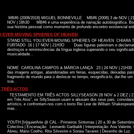
MB#6 (2008/2018) MIGUEL BONNEVILLE MB#6 (2008) 3 de NOV | 21
NOV | 18h30 MB#6 é uma experiência de narração autobiográfica. Bonn
sua história pessoal como momento de profundo encontro existencial entr
U EVER-MOVING SPHERES OF HEAVEN
STAND STILL YOU EVER-MOVING SPHERES OF HEAVEN CHIARA T
FURTADO 16 | 17 NOV | 21H3O Duas figuras palestram e declamam,
destroços e reminiscências da língua inglesa superando o seu significa
musicalidade...
NOME CAROLINA CAMPOS & MÁRCIA LANÇA 23 | 24 NOV | 21H30 P
das imagens antigas, abandonadas em feiras, esquecidas, deixadas par
fragmento de mundo para o deslocar no tempo, resignificá-lo, dar-lhe um
sua...
 TRÊS ACTOS
TESTAMENTO EM TRÊS ACTOS SILLYSEASON 28 NOV a 2 DEZ | 
em Três Atos”, os SillySeason usam e abusam dos seus pais, convidando
artístico, e confrontam-nos com o texto Rei Lear de William Shakespeare
mas...
YOUTH [In]quietArte @ CAL - Primeiros Sintomas | 20 a 30 de Setembro
Colectiva | Encenação: Leonardo Garibaldi | Interpretação: Ana Valente, 
Abreu, Mário Coelho, Rita Silvestre e Soraia Tavares | Desenho de Luz: F