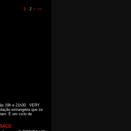
1
2
>
>>
o às 19h e 21h30 VERY
lação estrangeira que se
aram. É um ciclo de
BRAÇO