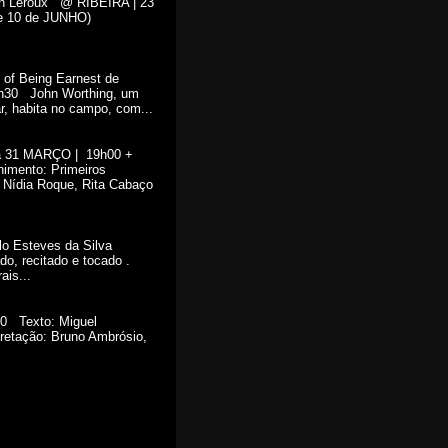
ton Leroux @ RIBEIRA | 23
9 e 10 de JUNHO)
of Being Earnest de
1h30 John Worthing, um
r, habita no campo, com...
a 31 MARÇO | 19h00 +
himento: Primeiros
 Nídia Roque, Rita Cabaço
ulo Esteves da Silva
o, recitado e tocado .
is...
30 Texto: Miguel
pretação: Bruno Ambrósio,