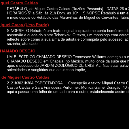
guel Castro Caldas
RETÁBULO, de Miguel Castro Caldas (Razões Pessoais) DATAS 26 a
HORÁRIOS 5ª a Sáb. às 21h Dom. às 16h SINOPSE Retábulo é um espe
e meio depois do Retábulo das Maravilhas de Miguel de Cervantes, fabric
guel Graça (Urso Pardo)
SINOPSE O Retrato é um texto original inspirado no conto homónimo de
ascensão e queda do pintor Tchartkov. O texto, um monólogo com caracte
reflecte sobre como a sua alma de artista é corrompida pelo sucesso, a
sozinho, afundado...
CHAMADO DESEJO
UM ELÉCTRICO CHAMADO DESEJO Tennessee Williams começou a e
CHAMADO DESEJO em Chapala, no México, muito longe da suite que h
após o sucesso de JARDIM ZOOLÓGICO DE CRISTAL. Nas suas palavra
solenidades e vanglórias que o sucesso impõe,...
de Miguel Castro Caldas
2121h3021h30A ESPECTADORA Concepção e texto: Miguel Castro Cal
Castro Caldas e Sara Franqueira Performer: Mónica Garnel Duração: 4
aqui a passar uma folha de um lado para o outro, estabelecendo assim do