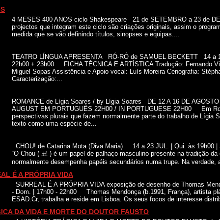
OS
4 MESES 400 ANOS ciclo Shakespeare 21 de SETEMBRO a 23 de 
projectos que integram este ciclo são criações originais, assim o progra
medida que se vão definindo títulos, sinopses e equipas....
TEATRO LÍNGUA APRESENTA RÓ-RÓ de SAMUEL BECKETT 14 a 18 S
22h00 + 23h00 FICHA TÉCNICA E ARTÍSTICA Tradução: Fernando Vil
Miguel Sopas Assistência e Apoio vocal: Luís Moreira Cenografia: Stépha
Caracterização:...
ROMANCE de Lígia Soares / by Lígia Soares DE 12 A 16 DE AGOSTO
AUGUST EM PORTUGUÊS 22H00 / IN PORTUGUESE 22H00 Em Rom
perspectivas plurais que fazem normalmente parte do trabalho de Lígia S
texto como uma espécie de...
CHOU! de Catarina Mota (Diva Maria) 14 a 23 JUL. | Qui. às 19h00 
“O Chou ( 丑 ) é um papel de palhaço masculino presente na tradição da
normalmente desempenha papéis secundários numa trupe. Na verdade, a 
AL É A PRÓPRIA VIDA
SURREAL É A PRÓPRIA VIDA exposição de desenho de Thomas Mendon
- Dom. | 17h00 - 22h00 Thomas Mendonça (b.1991, França), artista plás
ESAD.Cr, trabalha e reside em Lisboa. Os seus focos de interesse distri
GICA DA VIDA E MORTE DO DOUTOR FAUSTO