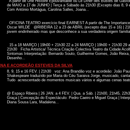
A partir de Une Histoire Épouvantable ou Le Dîner des Bustes de Gas
de MAIO a 17 de JUNHO | Terça a Sábado às 21h30 (Excepto dias 8, 
Com António Mortágua, Carolina Salles, Joana...
OFICINA TEATRO exercício final EARNEST A partir de The Importance 
Oscar WILDE @RIBEIRA 12 a 23 de ABRIL (excepto dias 15 e 16) | 2
jovem endinheirado mas que desconhece a sua verdadeira origem familia
15 a 18 MARÇO | 19h00 + 21h30 22 a 24 MARÇO | 19h00 + 21h30 29 
21h30 Ficha Artistica/ Técnica Criação Colectiva Teatro da Cidade Acol
Sintomas Interpretação: Bernardo Souto, Guilherme Gomes, João Reixa,
Desenho...
NA E ACORDEÃO ESTEVES DA SILVA
8, 9, 15 e 16 FEV. | 21h30 voz: Ana Brandão voz e acordeão: João Pa
Shakespeare traduzido por Maria do Céu Saraiva Jorge, musicado, cantad
Tudo acrescentado de momentos musicais vários e algumas cenas teatra
@ Espaço Ribeira | 26 JAN. a 4 FEV. | Qua. a Sáb. | 21h00, 21h45, 22h
Graça | Concepção do Espectáculo: Pedro Caeiro e Miguel Graça | Inter
Diana Sousa Lara, Madalena...