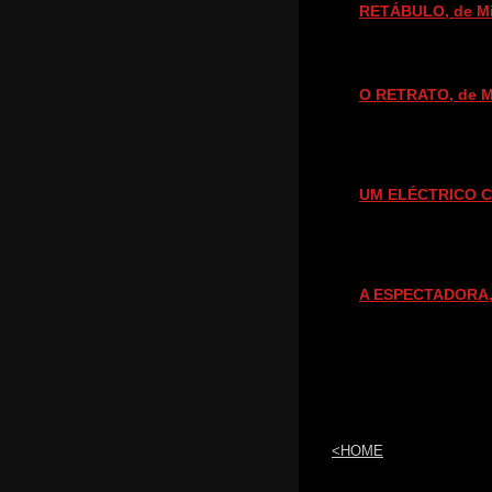
CAL - Centro de Artes de
RETÁBULO, de Mi
Lisboa
R. santa Engrácia 12A,
1170-333 Lisboa
(+351) 915 078 572
O RETRATO, de Mi
E-mail:
primeiro
s-sintom
as@prime
iros-sin
tomas.co
m
UM ELÉCTRICO 
A ESPECTADORA, 
<HOME