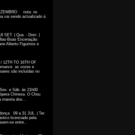
DEZEMBRO nota: os
ma vai sendo actualizado à
ET. | Qua. - Dom. |
las-Boas Encenação:
ne Alberto Figurinos e
 / 12TH TO 16TH OF
ance as vozes e
oares são incluídas no
| Sex. e Sáb. às 21h00
 ópera Chinesa. O Chou
maioria dos...
ça 09 a 31 JUL. | Ter.
tico licenciado pela
buem-se entre...